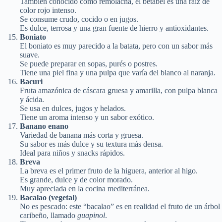
También conocido como remolacha, el betabel es una raíz de
color rojo intenso.
Se consume crudo, cocido o en jugos.
Es dulce, terrosa y una gran fuente de hierro y antioxidantes.
Boniato
El boniato es muy parecido a la batata, pero con un sabor más
suave.
Se puede preparar en sopas, purés o postres.
Tiene una piel fina y una pulpa que varía del blanco al naranja.
Bacuri
Fruta amazónica de cáscara gruesa y amarilla, con pulpa blanca
y ácida.
Se usa en dulces, jugos y helados.
Tiene un aroma intenso y un sabor exótico.
Banano enano
Variedad de banana más corta y gruesa.
Su sabor es más dulce y su textura más densa.
Ideal para niños y snacks rápidos.
Breva
La breva es el primer fruto de la higuera, anterior al higo.
Es grande, dulce y de color morado.
Muy apreciada en la cocina mediterránea.
Bacalao (vegetal)
No es pescado: este “bacalao” es en realidad el fruto de un árbol
caribeño, llamado
guapinol
.