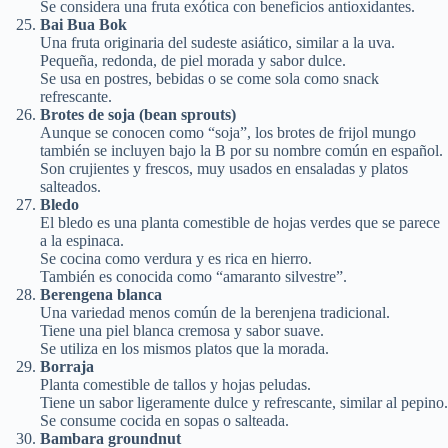
Se considera una fruta exótica con beneficios antioxidantes.
Bai Bua Bok
Una fruta originaria del sudeste asiático, similar a la uva.
Pequeña, redonda, de piel morada y sabor dulce.
Se usa en postres, bebidas o se come sola como snack
refrescante.
Brotes de soja (bean sprouts)
Aunque se conocen como “soja”, los brotes de frijol mungo
también se incluyen bajo la B por su nombre común en español.
Son crujientes y frescos, muy usados en ensaladas y platos
salteados.
Bledo
El bledo es una planta comestible de hojas verdes que se parece
a la espinaca.
Se cocina como verdura y es rica en hierro.
También es conocida como “amaranto silvestre”.
Berengena blanca
Una variedad menos común de la berenjena tradicional.
Tiene una piel blanca cremosa y sabor suave.
Se utiliza en los mismos platos que la morada.
Borraja
Planta comestible de tallos y hojas peludas.
Tiene un sabor ligeramente dulce y refrescante, similar al pepino.
Se consume cocida en sopas o salteada.
Bambara groundnut